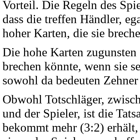
Vorteil. Die Regeln des Spi
dass die treffen Händler, ega
hoher Karten, die sie breche
Die hohe Karten zugunsten d
brechen könnte, wenn sie se
sowohl da bedeuten Zehner 
Obwohl Totschläger, zwisch
und der Spieler, ist die Tats
bekommt mehr (3:2) erhält, 