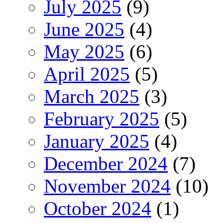
July 2025
(9)
June 2025
(4)
May 2025
(6)
April 2025
(5)
March 2025
(3)
February 2025
(5)
January 2025
(4)
December 2024
(7)
November 2024
(10)
October 2024
(1)