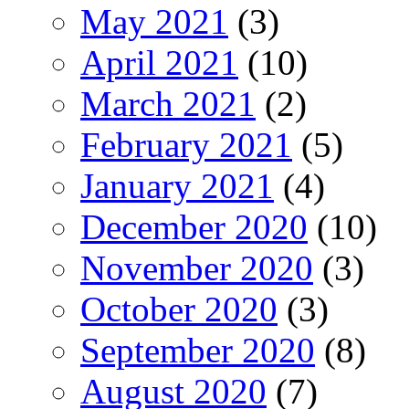
May 2021
(3)
April 2021
(10)
March 2021
(2)
February 2021
(5)
January 2021
(4)
December 2020
(10)
November 2020
(3)
October 2020
(3)
September 2020
(8)
August 2020
(7)