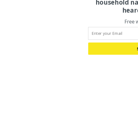
household na
hear
Free 