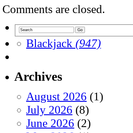
Comments are closed.
Blackjack
(947)
Archives
August 2026
(1)
July 2026
(8)
June 2026
(2)