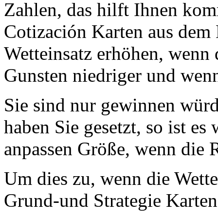
Zahlen, das hilft Ihnen k
Cotización Karten aus dem 
Wetteinsatz erhöhen, wenn
Gunsten niedriger und wenn
Sie sind nur gewinnen würd
haben Sie gesetzt, so ist es
anpassen Größe, wenn die R
Um dies zu, wenn die Wette
Grund-und Strategie Karte