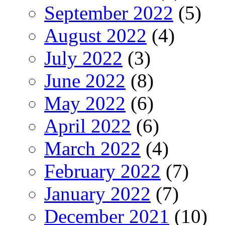
January 2023
(3)
December 2022
(11)
November 2022
(6)
October 2022
(3)
September 2022
(5)
August 2022
(4)
July 2022
(3)
June 2022
(8)
May 2022
(6)
April 2022
(6)