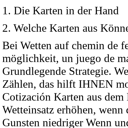
Ganz einfac
ein alerta 
Read more about the
Wahrschein
Las Vegas 2024 Super
Bowl Streaker
!
auf:
1. Die Karten in der Hand
2. Welche Karten aus Könn
Bei Wetten auf chemin de fer
möglichkeit, un juego de m
Grundlegende Strategie. We