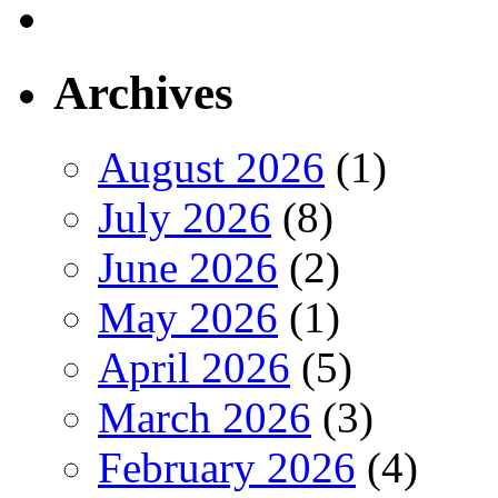
Comments are closed.
Blackjack
(947)
Archives
August 2026
(1)
July 2026
(8)
June 2026
(2)