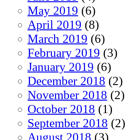
September 2019
(5)
August 2019
(8)
July 2019
(4)
June 2019
(4)
May 2019
(6)
April 2019
(8)
March 2019
(6)
February 2019
(3)
January 2019
(6)
December 2018
(2)