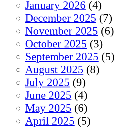
May 2026
(1)
April 2026
(5)
March 2026
(3)
February 2026
(4)
January 2026
(4)
December 2025
(7)
November 2025
(6)
October 2025
(3)
September 2025
(5)
August 2025
(8)