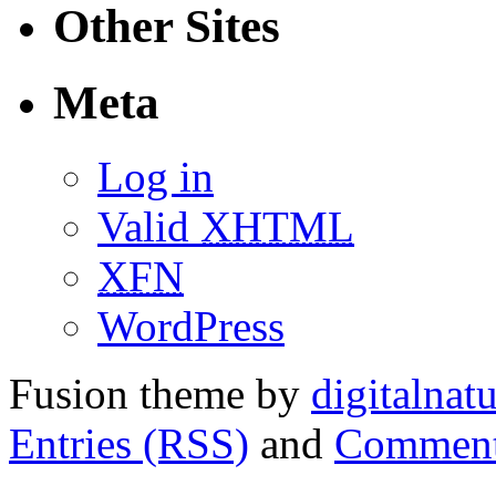
June 2007
(1)
April 2007
(1)
January 2007
(1)
Other Sites
Meta
Log in
Valid
XHTML
XFN