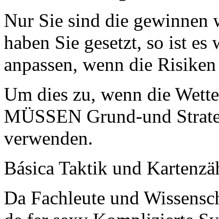
Zählen, das hilft IHNEN m
Cotización Karten aus dem 
Wetteinsatz erhöhen, wenn
Gunsten niedriger Wenn und
Nur Sie sind die gewinnen 
haben Sie gesetzt, so ist es
anpassen, wenn die Risiken
Um dies zu, wenn die Wette
MÜSSEN Grund-und Strateg