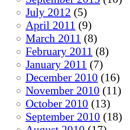
December 2015
(9)
November 2015
(15)
October 2015
(15)
September 2015
(10)
July 2012
(5)
April 2011
(9)
March 2011
(8)
February 2011
(8)
January 2011
(7)
December 2010
(16)