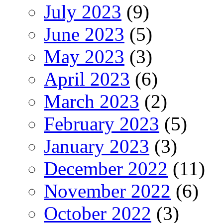
November 2023
(5)
October 2023
(2)
September 2023
(4)
August 2023
(5)
July 2023
(9)
June 2023
(5)
May 2023
(3)
April 2023
(6)
March 2023
(2)
February 2023
(5)