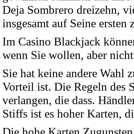
Low-Karten für das Haus, e
hohe morir Spieler.
Low-Karten für den Händler,
gewinnen summen auf Ihre H
Deja Sombrero dreizehn, vi
insgesamt auf Seine ersten 
Im Casino Blackjack können
wenn Sie wollen, aber nicht
Sie hat keine andere Wahl z