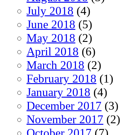
November 2018
(2)
October 2018
(1)
September 2018
(2)
August 2018
(3)
July 2018
(4)
June 2018
(5)
May 2018
(2)
April 2018
(6)
March 2018
(2)
February 2018
(1)