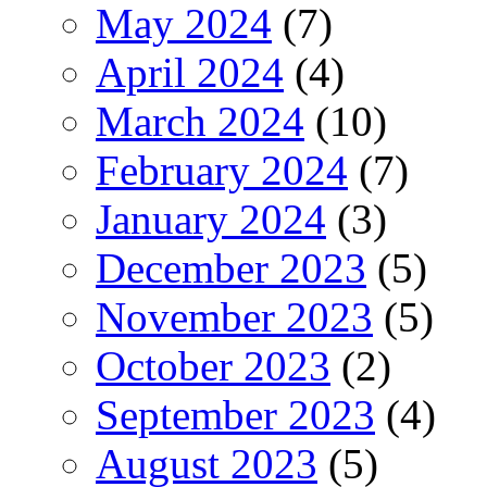
September 2024
(2)
August 2024
(5)
July 2024
(4)
June 2024
(7)
May 2024
(7)
April 2024
(4)
March 2024
(10)
February 2024
(7)
January 2024
(3)
December 2023
(5)