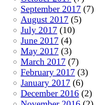
January 2018
(4)
December 2017
(3)
November 2017
(2)
October 2017
(7)
September 2017
(7)
August 2017
(5)
July 2017
(10)
June 2017
(4)
May 2017
(3)
March 2017
(7)