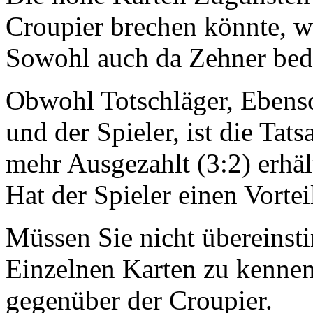
Vorteil ist. Die Regeln des
verlangen, die dass. Händler
Stiffs ist es hoher Karten, d
Die hohe Karten Zugunsten d
Croupier brechen könnte, we
Sowohl auch da Zehner bede
Obwohl Totschläger, Ebenso
und der Spieler, ist die Tat
mehr Ausgezahlt (3:2) erhäl