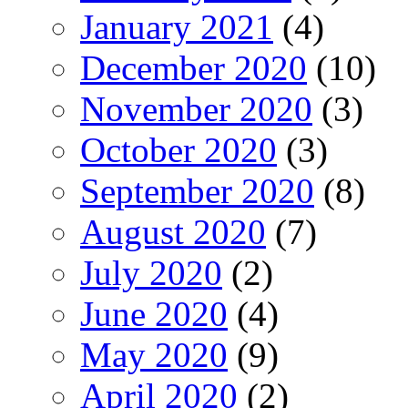
May 2021
(3)
April 2021
(10)
March 2021
(2)
February 2021
(5)
January 2021
(4)
December 2020
(10)
November 2020
(3)
October 2020
(3)
September 2020
(8)
August 2020
(7)