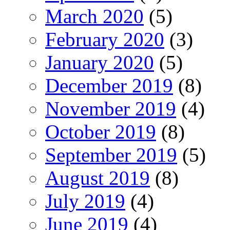
July 2020
(2)
June 2020
(4)
May 2020
(9)
April 2020
(2)
March 2020
(5)
February 2020
(3)
January 2020
(5)
December 2019
(8)
November 2019
(4)
October 2019
(8)