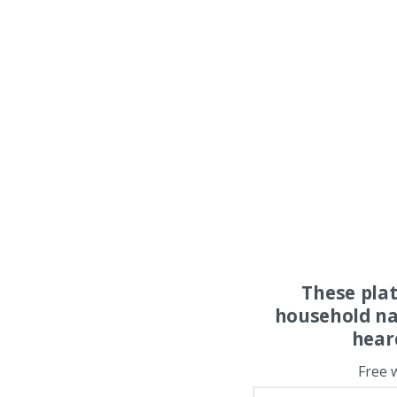
These pla
household na
hear
Free 