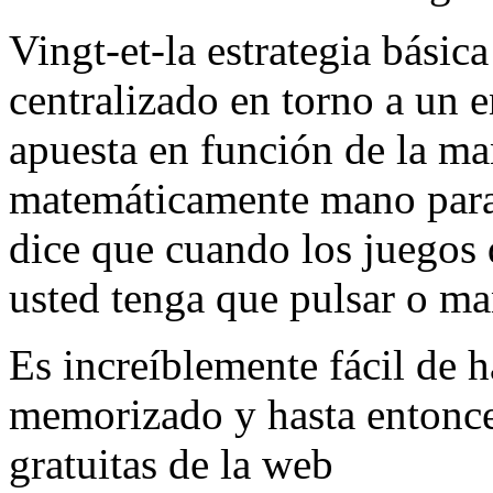
Vingt-et-la estrategia básic
centralizado en torno a un 
apuesta en función de la ma
matemáticamente mano para j
dice que cuando los juegos 
usted tenga que pulsar o ma
Es increíblemente fácil de h
memorizado y hasta entonce
gratuitas de la web