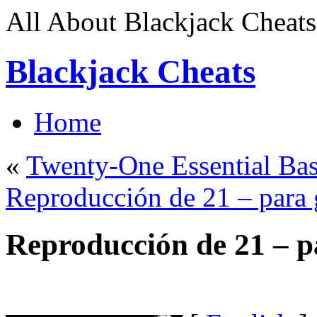
All About Blackjack Cheats
Blackjack Cheats
Home
«
Twenty-One Essential Bas
Reproducción de 21 – para 
Reproducción de 21 – p