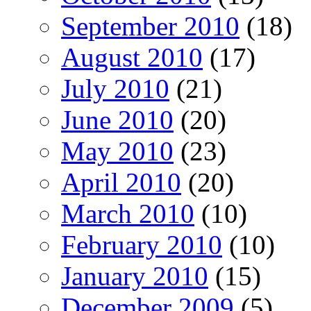
September 2010
(18)
August 2010
(17)
July 2010
(21)
June 2010
(20)
May 2010
(23)
April 2010
(20)
March 2010
(10)
February 2010
(10)
January 2010
(15)
December 2009
(5)