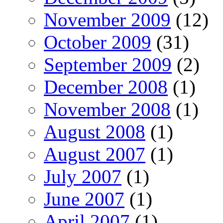
November 2009
(12)
October 2009
(31)
September 2009
(2)
December 2008
(1)
November 2008
(1)
August 2008
(1)
August 2007
(1)
July 2007
(1)
June 2007
(1)
April 2007
(1)