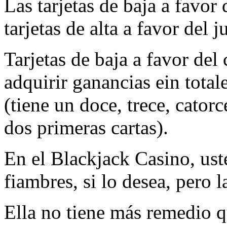
Las tarjetas de baja a favor 
tarjetas de alta a favor del j
Tarjetas de baja a favor del
adquirir ganancias ein tota
(tiene un doce, trece, catorce
dos primeras cartas).
En el Blackjack Casino, us
fiambres, si lo desea, pero 
Ella no tiene más remedio qu