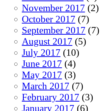
November 2017
(2)
October 2017
(7)
September 2017
(7)
August 2017
(5)
July 2017
(10)
June 2017
(4)
May 2017
(3)
March 2017
(7)
February 2017
(3)
January 2017
(6)