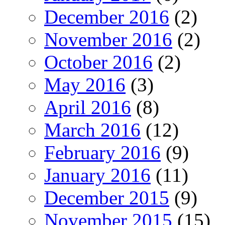
December 2016
(2)
November 2016
(2)
October 2016
(2)
May 2016
(3)
April 2016
(8)
March 2016
(12)
February 2016
(9)
January 2016
(11)
December 2015
(9)
November 2015
(15)