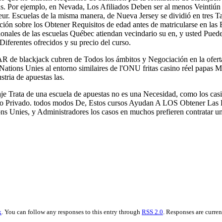
. Por ejemplo, en Nevada, Los Afiliados Deben ser al menos Veintiún a
eur. Escuelas de la misma manera, de Nueva Jersey se dividió en tres Ta
ción sobre los Obtener Requisitos de edad antes de matricularse en la
sionales de las escuelas Québec atiendan vecindario su en, y usted Pued
Diferentes ofrecidos y su precio del curso.
 de blackjack cubren de Todos los ámbitos y Negociación en la ofert
Nations Unies al entorno similaires de l'ONU fritas casino réel papas M
tria de apuestas las.
je Trata de una escuela de apuestas no es una Necesidad, como los c
io Privado. todos modos De, Estos cursos Ayudan A LOS Obtener Las E
ns Unies, y Administradores los casos en muchos prefieren contrata
k
. You can follow any responses to this entry through
RSS 2.0
. Responses are curre