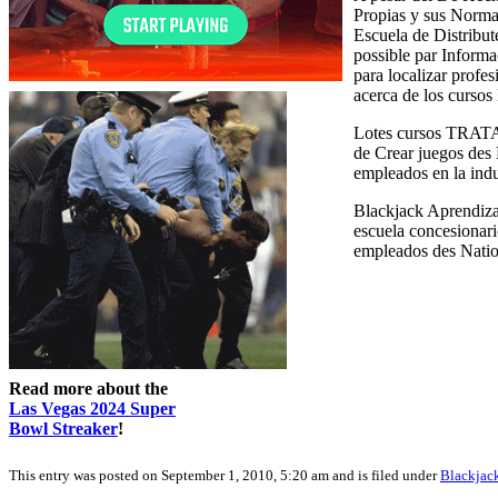
Propias y sus Normas
Escuela de Distribut
possible par Informa
para localizar profe
acerca de los cursos 
Lotes cursos TRATAR
de Crear juegos des 
empleados en la indus
Blackjack Aprendiza
escuela concesionar
empleados des Natio
Read more about the
Las Vegas 2024 Super
Bowl Streaker
!
This entry was posted on September 1, 2010, 5:20 am and is filed under
Blackjac